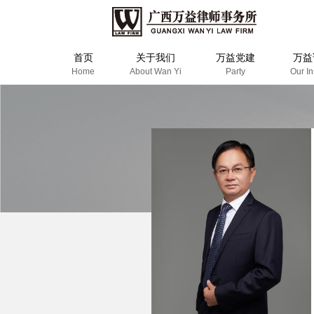
首页
关于我们
万益党建
万益
Home
About Wan Yi
Party
Our In
万益概览
奖项荣誉
清廉律所建设
万益党建
专
新
万