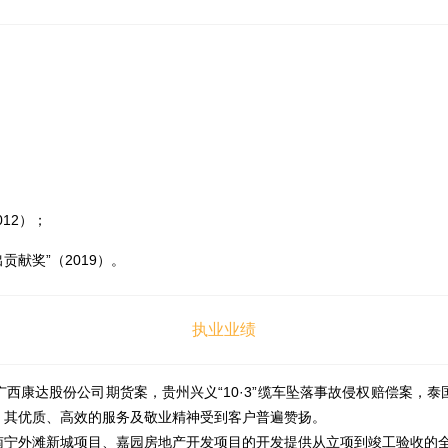
012）；
献奖”（2019）。
执业业绩
西康达股份公司期货案，贵州兴义“10·3”缆车坠落事故侵权赔偿案，
。其优质、高效的服务及敬业精神受到客户普遍赞扬。
南宁外滩新城项目、嘉园房地产开发项目的开发提供从立项到竣工验收的