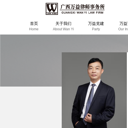
首页
关于我们
万益党建
万益
Home
About Wan Yi
Party
Our In
万益概览
奖项荣誉
清廉律所建设
万益党建
专
新
万